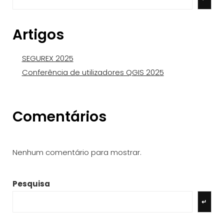
Li
e
n
Artigos
k
SEGUREX 2025
Conferência de utilizadores QGIS 2025
Comentários
Nenhum comentário para mostrar.
Pesquisa
↵